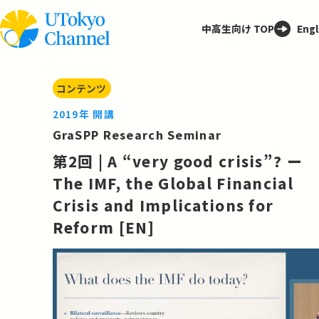
中高生向け TOP
Engl
コンテンツ
2019年 開講
GraSPP Research Seminar
第2回 | A “very good crisis”? ー
The IMF, the Global Financial
Crisis and Implications for
Reform [EN]