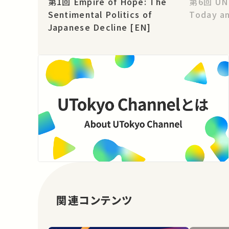
第1回 Empire of Hope: The
第6回 UN Peace Operations:
Sentimental Politics of
Today a
Japanese Decline [EN]
関連コンテンツ