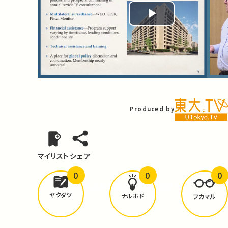
Play
Video
Produced by
マイリスト
シェア
0
0
0
どんな学びが
ありましたか？
ヤクダツ
ナルホド
フカマル