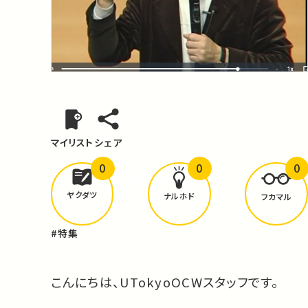
マイリスト
シェア
0
0
0
どんな学びが
ありましたか？
ヤクダツ
ナルホド
フカマル
#特集
こんにちは、UTokyoOCWスタッフです。