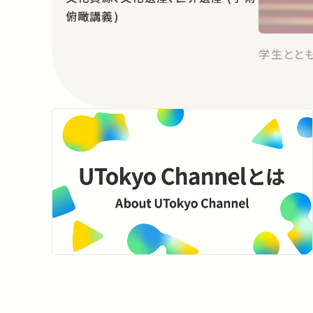
俯瞰講義)
学生とと