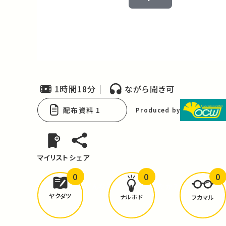
Play
Video
1時間18分
ながら聞き可
配布資料 1
Produced by
マイリスト
シェア
0
0
0
どんな学びが
ありましたか？
ヤクダツ
ナルホド
フカマル