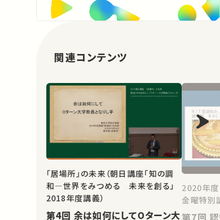
関連コンテンツ
「居場所」の未来（朝日講座「知の調
和―世界をみつめる 未来を創る」
2020年
2018年度講義）
金曜特別
第4回 余は如何にしてOターン大
第