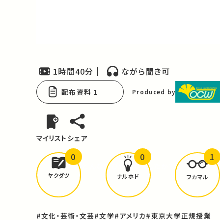
Video
1時間40分
ながら聞き可
配布資料 1
Produced by
マイリスト
シェア
0
0
1
どんな学びが
ありましたか？
ヤクダツ
ナルホド
フカマル
#文化・芸術・文芸
#文学
#アメリカ
#東京大学正規授業