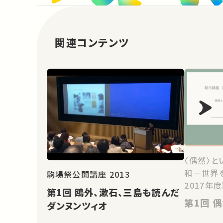
関連コンテンツ
〈偶然〉と
和―世界
駒場祭公開講座 2013
2017年
第1回 鴎外、漱石、三島も読んだ
第
ダンヌンツィオ