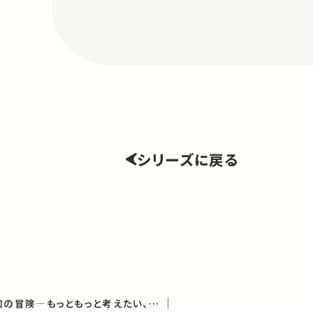
シリーズに戻る
知と幸福（朝日講座「知の冒険—もっともっと考えたい、世界は謎に満ちている」2012年度講義）