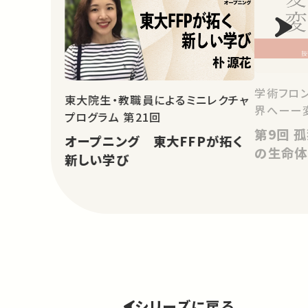
学術フロン
東大院生・教職員によるミニレクチャ
界へーー
プログラム 第21回
第9回 孤独者の教育：技術世代
オープニング 東大FFPが拓く
の生命体
新しい学び
シリーズに戻る