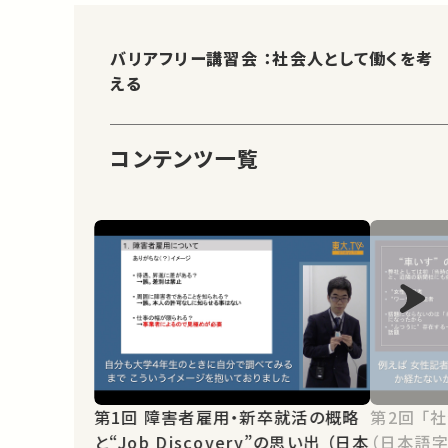
バリアフリー講習会 ：社会人として働くを考
える
コンテンツ一覧
第1回 障害者雇用・新卒就活の概略
第2回 「社会人として働く」を考える
と“Job Discovery”の思い出 （日本
（日本語字