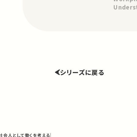
Underst
Care W
シリーズに戻る
：社会人として働くを考える