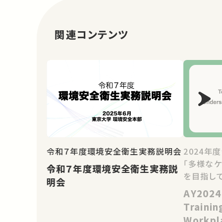
関連コンテンツ
令和７年度環境安全衛生実務説明会
2024年
「多様な
令和７年度環境安全衛生実務説
を目指して
明会
AY2024
Trainin
Workpl