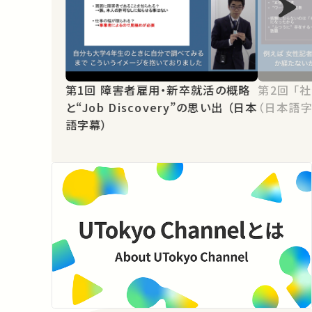
第1回 障害者雇用・新卒就活の概略
第2回 「社会人として働く」を考える
と“Job Discovery”の思い出 （日本
（日本語字
語字幕）