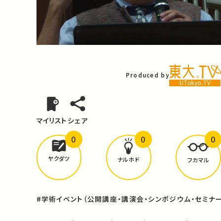
Video
Produced by
マイリスト
シェア
0
0
0
どんな学びが
ありましたか？
ヤクダツ
ナルホド
フカマル
#学術イベント（公開講座・講演会・シンポジウム・セミナー