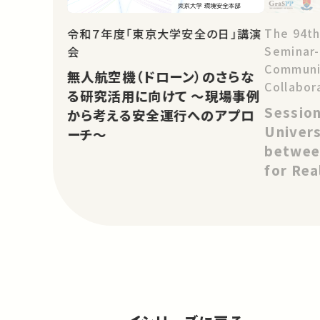
The 94th
令和７年度「東京大学安全の日」講演
Seminar
会
Communit
無人航空機（ドローン）のさらな
Collabor
る研究活用に向けて ～現場事例
and Asia
Session
から考える安全運行へのアプロ
Change: 
Univers
ーチ～
Project
betwee
for Rea
Change