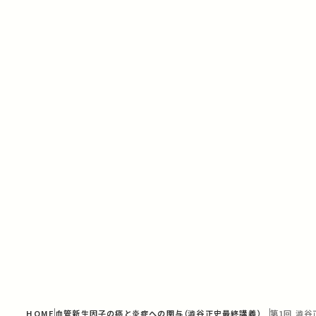
HOME
血管新生因子の癌と炎症への関与（澁谷正史最終講義）
第1回 澁谷