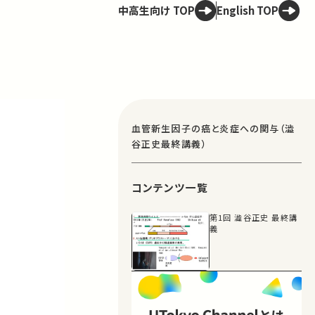
中高生向け TOP
English TOP
血管新生因子の癌と炎症への関与（澁
谷正史最終講義）
コンテンツ一覧
第1回 澁谷正史 最終講
義