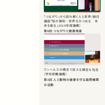
「つながり」から読み解く人と世界（朝日
講座「知の調和―世界をみつめる 未
来を創る」2019年度講義）
第6回 つながりと健康格差
ワンヘルスの概念で捉える健全な社会
（学術俯瞰講義）
第3回 人と動物の健康を守る国際機関
の活動