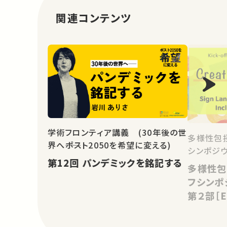
関連コンテンツ
学術フロンティア講義 (30年後の世
多様性包
界へ――ポスト2050を希望に変える)
シンポジウ
第12回 パンデミックを銘記する
多様性包
フシンポ
第２部［E