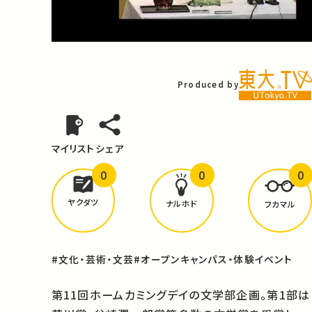
Video
Produced by
マイリスト
シェア
0
0
0
どんな学びが
ありましたか？
ヤクダツ
ナルホド
フカマル
#文化・芸術・文芸
#オープンキャンパス・体験イベント
第11回ホームカミングデイの文学部企画。第1部は