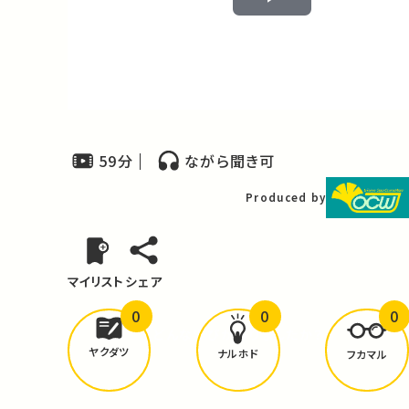
Play
Video
59分
ながら聞き可
Produced by
マイリスト
シェア
0
0
0
どんな学びが
ありましたか？
ヤクダツ
ナルホド
フカマル