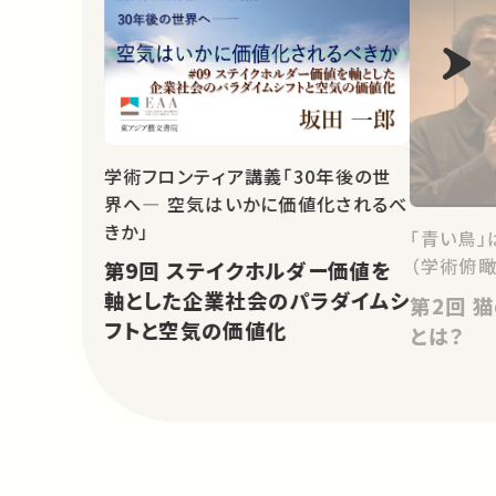
学術フロンティア講義「30年後の世
界へ― 空気はいかに価値化されるべ
きか」
「青い鳥
（学術俯瞰
第9回 ステイクホルダー価値を
軸とした企業社会のパラダイムシ
第2回 猫の事務所－ゲーム理論
フトと空気の価値化
とは？