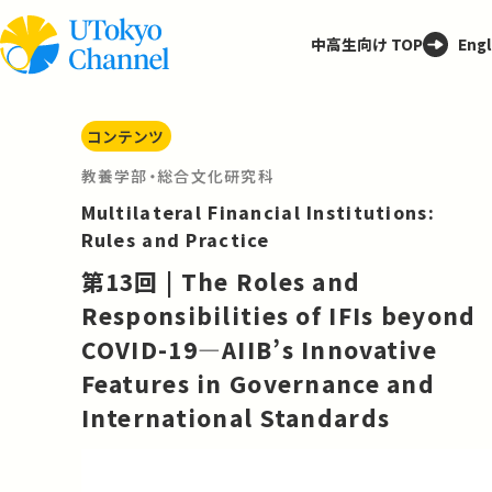
中高生向け TOP
Engl
コンテンツ
教養学部・総合文化研究科
Multilateral Financial Institutions:
Rules and Practice
第13回 | The Roles and
Responsibilities of IFIs beyond
COVID-19—AIIB’s Innovative
Features in Governance and
International Standards