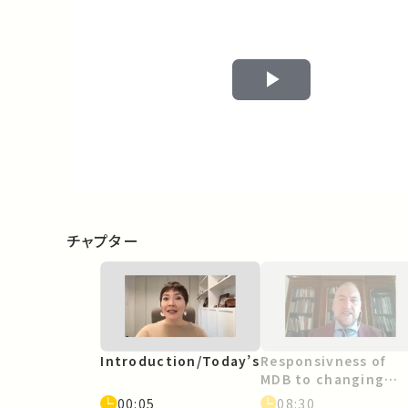
Play
Video
チャプター
Introduction/Today’s
Responsivness of
MDB to changing
circumstance, most
00:05
08:30