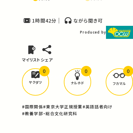
recently COVID-19
1時間42分
ながら聞き可
Produced by
マイリスト
シェア
0
0
0
どんな学びが
ありましたか？
ヤクダツ
ナルホド
フカマル
#国際関係
#東京大学正規授業
#英語話者向け
#教養学部・総合文化研究科