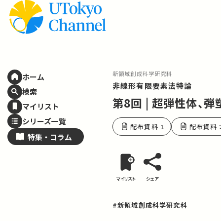
新領域創成科学研究科
ホーム
非線形有限要素法特論
検索
第8回 | 超弾性体、
マイリスト
シリーズ一覧
配布資料 1
配布資料 
特集・
コラム
マイリスト
シェア
#新領域創成科学研究科