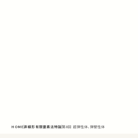
HOME
非線形有限要素法特論
第8回 超弾性体、弾塑性体