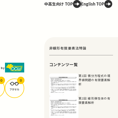
中高生向け TOP
English TOP
非線形有限要素法特論
コンテンツ一覧
 by
第1回 微分方程式の境
0
0
界値問題の有限要素解
析
フカマル
第2回 線形弾性体の有
限要素解析