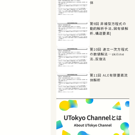
体
第9回 非線型方程式の
動的解析手法、固有値解
析、構造要素|
第10回 連立一次方程式
の数値解法―skiline
法、反復法
第11回 ALE有限要素流
体解析