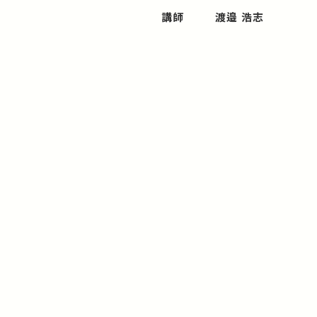
講師
渡邉 浩志