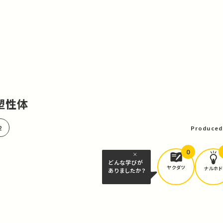
弾塑性体
2
Produced
0
どんな学びが
ヤクダツ
ナルホド
ありましたか？