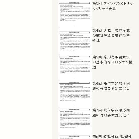
第3回 アイソパラメトリッ
クソリッド要素
第4回 連立一次方程式
の数値解法と境界条件
処理
第5回 線形有限要素法
の基本的なプログラム構
造
第6回 幾何学非線形問
題の有限要素定式化１
第7回 幾何学非線形問
題の有限要素定式化２
第8回 超弾性体、弾塑性