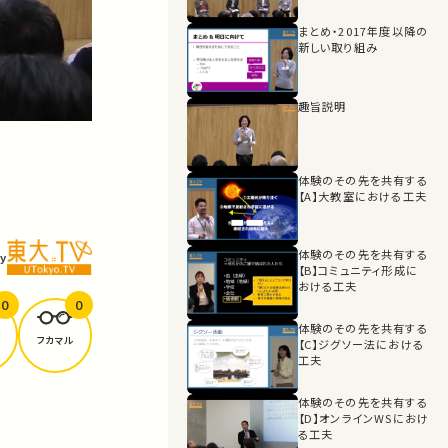
まとめ・2017年度以降の
新しい取り組み
趣旨説明
体験のその先を共有する
【A】大教室における工夫
体験のその先を共有する
y
【B】コミュニティ形成に
おける工夫
0
0
体験のその先を共有する
フカマル
【C】ジグソー法における
工夫
体験のその先を共有する
【D】オンラインWSにおけ
る工夫