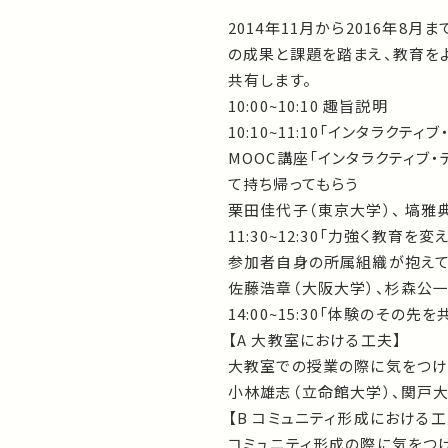
2014年11月から2016年8
の成果と課題を踏まえ、教育を
共有します。
10:00~10:10 趣旨説明
10:10~11:10「インタラクテ
MOOC講座「インタラクティブ
て持ち帰ってもらう
栗田佳代子（東京大学）、 塙雅
11:30~12:30「力強く教育を
参加者自身の所属組織が抱えて
佐藤浩章（大阪大学）、杉森公一
14:00~15:30「体験のその先
【A 大教室における工夫】
大教室での授業の際に気をつけ
小林雄志（立命館大学）、関戸大
【B コミュニティ形成における工
コミュニティ形成の際に気をつ