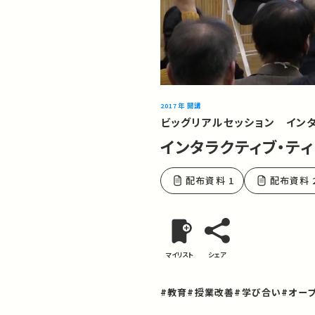
2017年 開講
ビッグリアルセッション イン
インタラクティブ・テ
配布資料 1
配布資料 
マイリスト
シェア
#教育
#授業改善
#学び合い
#オー