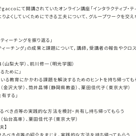
月までgaccoにて開講されていたオンライン講座「インタラクティブ・テ
よりよくしていくためにできる工夫について、グループワークを交え
ィブ・ティーチングを振り返る」
・ティーチング」の成果と課題について，講師，受講者の報告やクロ
典（山梨大学）、前川修一（明光学園）
変えるために」
いる教育にかかわる課題を解決するためのヒントを持ち帰っても
（金沢大学）、筒井昌博（静岡県教委）、栗田佳代子（東京大学）
を共有する」
るべき点等の実践的な方法を検討・共有し持ち帰ってもらう
（仙台高専）、栗田佳代子（東京大学）
夫】
けるべき点等の紹介をまじえ，実践的な方法を持ち帰ってもらう