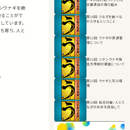
水面漁協の取り組み
ホンウナギを絶
せることがで
第10回 うなぎを食べな
がら守るということ
しています。
ち寄り、人と
第11回 ウナギの資源管
理について
第12回 ニホンウナギ保
全方策検討調査について
。
第13回 ウナギと河川環
境
第14回 総合討論：人とう
なぎの共存を目指して