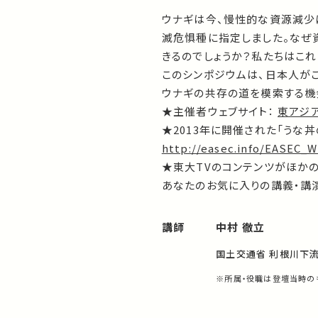
ウナギは今、慢性的な資源減少に
滅危惧種に指定しました。なぜ
きるのでしょうか？私たちはこ
このシンポジウムは、日本人が
ウナギの共存の道を模索する機
★主催者ウェブサイト：
東アジア
★2013年に開催された「うな
http://easec.info/EASEC_
★東大TVのコンテンツがほか
あなたのお気に入りの講義・講演
講師
中村 徹立
国土交通省 利根川下
※所属・役職は登壇当時の