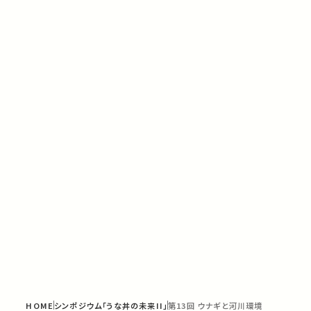
HOME
シンポジウム「うな丼の未来II」
第13回 ウナギと河川環境