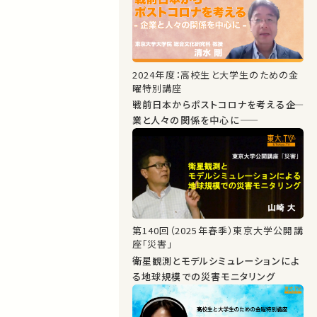
2024年度：高校生と大学生のための金
曜特別講座
戦前日本からポストコロナを考える――企
業と人々の関係を中心に――
第140回（2025年春季）東京大学公開講
座「災害」
衛星観測とモデルシミュレーションによ
る地球規模での災害モニタリング