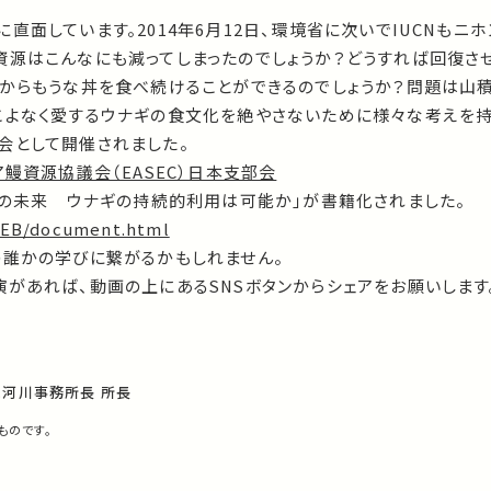
直面しています。2014年6月12日、環境省に次いでIUCNもニ
資源はこんなにも減ってしまったのでしょうか？どうすれば回復さ
れからもうな丼を食べ続けることができるのでしょうか？問題は山積
こよなく愛するウナギの食文化を絶やさないために様々な考えを持
会として開催されました。
鰻資源協議会（EASEC）日本支部会
丼の未来 ウナギの持続的利用は可能か」が書籍化されました。
WEB/document.html
の誰かの学びに繋がるかもしれません。
があれば、動画の上にあるSNSボタンからシェアをお願いします
流河川事務所長 所長
ものです。