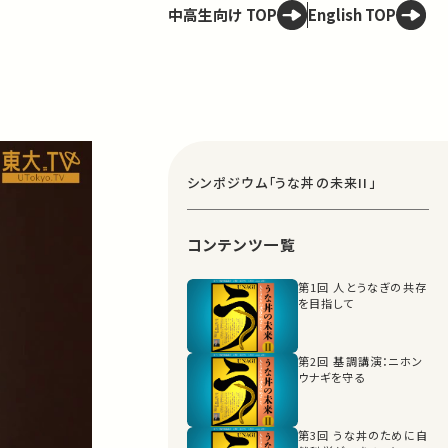
中高生向け TOP
English TOP
シンポジウム「うな丼の未来II」
コンテンツ一覧
第1回 人とうなぎの共存
を目指して
第2回 基調講演：ニホン
ウナギを守る
第3回 うな丼のために自