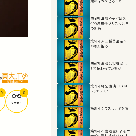
然科学ができること
第4回 異種ウナギ輸入に
伴う疾病侵入リスクとそ
の対策
第5回 人工種苗量産へ
の取り組み
第6回 危機は消費者に
どう伝わっているか
y
第7回 特別講演：IUCN
レッドリスト
0
0
フカマル
第8回 シラスウナギ対策
第9回 石倉設置によるウ
ナギの隠れ処づくりと内