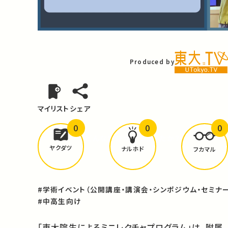
Video
Produced by
マイリスト
シェア
0
0
0
どんな学びが
ありましたか？
ヤクダツ
ナルホド
フカマル
#学術イベント（公開講座・講演会・シンポジウム・セミナー
#中高生向け
「東大院生によるミニレクチャプログラム」は、附属