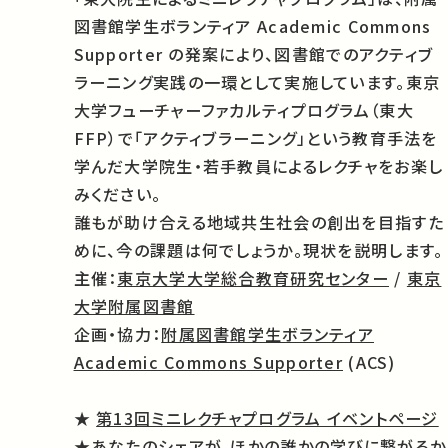
図書館学生ボランティア Academic Commons
Supporter の発案により、図書館でのアクティブ
ラーニング実践の一環として実施しています。東京
大学フューチャーファカルティプログラム（東大
FFP）で「アクティブラーニング」という教育手法を
学んだ大学院生・若手教員によるレクチャをお楽し
みください。
誰もが助け合える地域共生社会の創出を目指すた
めに、今の課題は何でしょうか。現状を説明します。
主催：
東京大学大学総合教育研究センター
/
東京
大学附属図書館
企画・協力：
附属図書館学生ボランティア
Academic Commons Supporter
(ACS)
★
第13回ミニレクチャプログラム イベントページ
★あなたのシェアが、ほかの誰かの学びに繋がるか