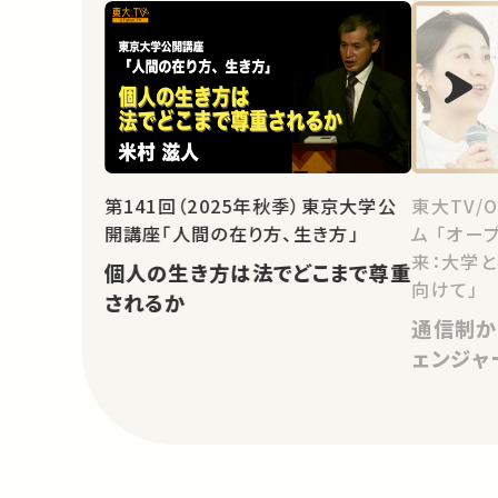
第141回（2025年秋季）東京大学公
東大TV/
開講座「人間の在り方、生き方」
ム 「オー
来：大学
個人の生き方は法でどこまで尊重
向けて」
されるか
通信制か
ェンジャ