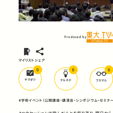
Video
Produced by
マイリスト
シェア
0
0
0
どんな学びが
ありましたか？
ヤクダツ
ナルホド
フカマル
#学術イベント（公開講座・講演会・シンポジウム・セミナー