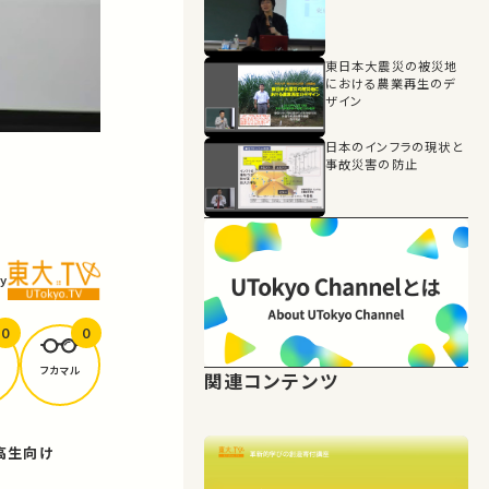
東日本大震災の被災地
における農業再生のデ
ザイン
日本のインフラの現状と
事故災害の防止
y
0
0
フカマル
関連コンテンツ
高生向け