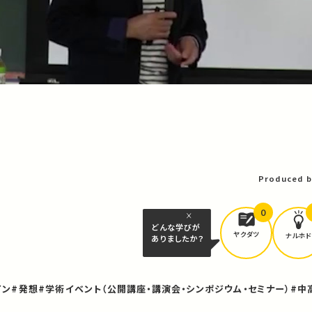
Produced b
0
どんな学びが
ヤクダツ
ナルホド
ありましたか？
イン
#発想
#学術イベント（公開講座・講演会・シンポジウム・セミナー）
#中