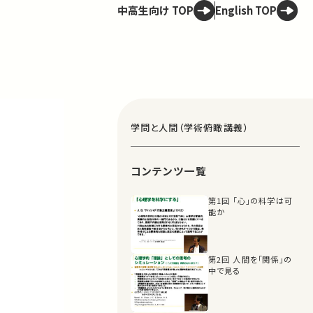
中高生向け TOP
English TOP
学問と人間（学術俯瞰講義）
コンテンツ一覧
第1回 「心」の科学は可
能か
第2回 人間を「関係」の
中で見る