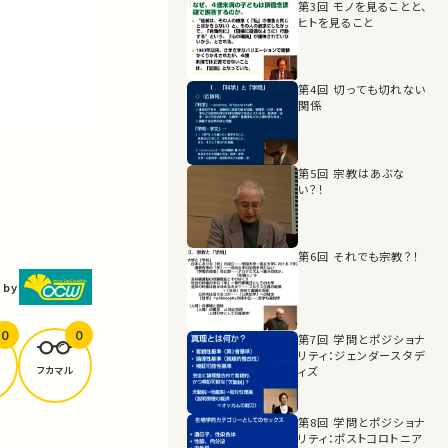
第3回 モノを見ることと、
ヒトを見ること
第4回 切っても切れない
関係
第5回 宗教はあぶな
い？！
第6回 それでも宗教？！
 by
0
0
第7回 学問とポジショナ
リティ：ジェンダースタデ
フカマル
ィズ
第8回 学問とポジショナ
リティ：ポストコロトニア