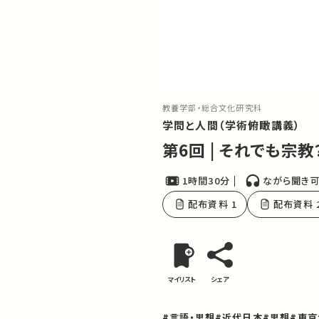
教養学部・総合文化研究科
学問と人間（学術俯瞰講義）
第6回 | それでも宗教
1時間30分
ながら聞き
配布資料 1
配布資料 
マイリスト
シェア
#言語・思想
#近代日本
#思想
#東