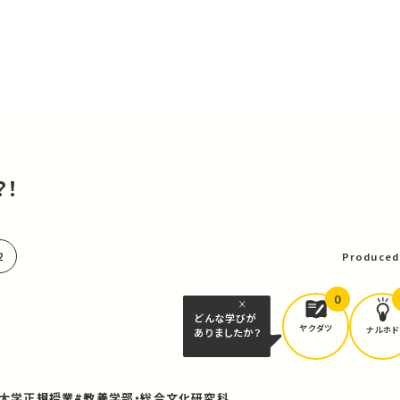
？！
可
2
Produced
0
どんな学びが
ヤクダツ
ナルホド
ありましたか？
京大学正規授業
#教養学部・総合文化研究科