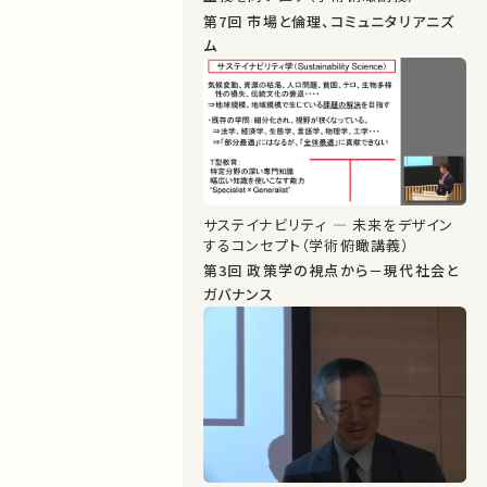
第7回 市場と倫理、コミュニタリアニズ
ム
サステイナビリティ ― 未来をデザイン
するコンセプト（学術俯瞰講義）
第3回 政策学の視点から－現代社会と
ガバナンス