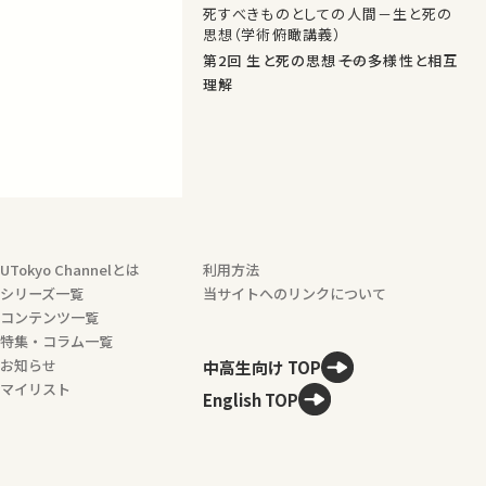
死すべきものとしての人間－生と死の
思想（学術俯瞰講義）
第2回 生と死の思想――その多様性と相互
理解
UTokyo Channelとは
利用方法
シリーズ一覧
当サイトへのリンクについて
コンテンツ一覧
特集・コラム一覧
お知らせ
中高生向け TOP
マイリスト
English TOP