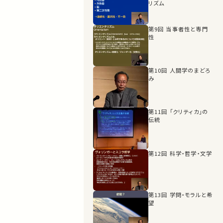
リズム
第9回 当事者性と専門
性
第10回 人間学のまどろ
み
第11回 「クリティカ」の
伝統
第12回 科学・哲学・文学
第13回 学問・モラルと希
望