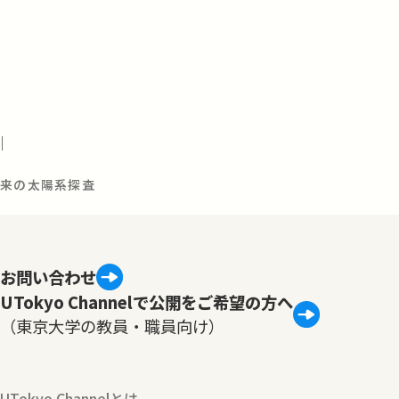
7
未来の太陽系探査
お問い合わせ
UTokyo Channelで公開をご希望の方へ
（東京大学の教員・職員向け）
UTokyo Channelとは