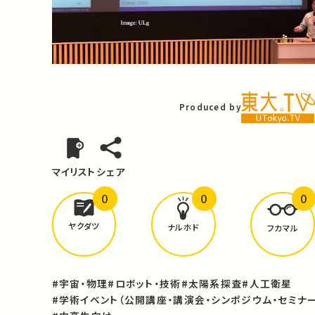
Video
Produced by
マイリスト
シェア
0
0
0
どんな学びが
ありましたか？
ヤクダツ
ナルホド
フカマル
#宇宙・物理
#ロボット・技術
#太陽系探査
#人工衛星
#学術イベント（公開講座・講演会・シンポジウム・セミナー