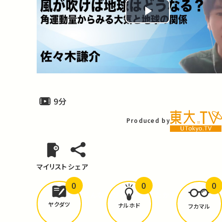
Play
Video
9分
Produced by
マイリスト
シェア
0
0
0
どんな学びが
ありましたか？
ヤクダツ
ナルホド
フカマル