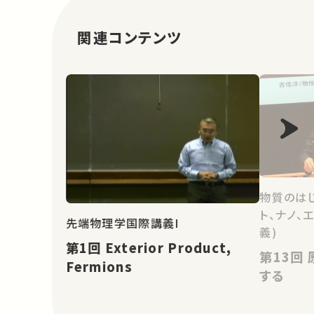
関連コンテンツ
物質のはじ
ト、ナノ、
先端物理学国際講義I
義)
第1回 Exterior Product,
第13回 原子・分子を観測し操作
Fermions
する