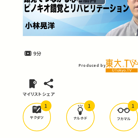
Play
Video
9分
Produced by
マイリスト
シェア
1
1
1
どんな学びが
ありましたか？
ヤクダツ
ナルホド
フカマル