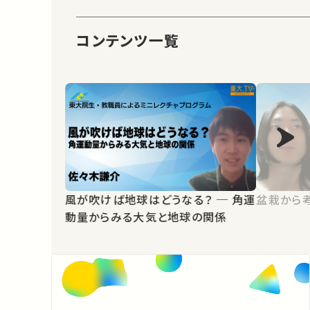
コンテンツ一覧
風が吹けば地球はどうなる？ ─ 角運
盆栽から
動量からみる大気と地球の関係