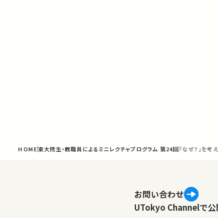
HOME
東大院生・教職員によるミニレクチャプログラム 第24回
「なぜ？」を考
お問い合わせ
UTokyo Channe