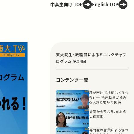
中高生向け TOP
English TOP
東大院生・教職員によるミニレクチャプ
ログラム 第24回
コンテンツ一覧
風が吹けば地球はどうな
る？ ─ 角運動量からみ
る大気と地球の関係
盆栽から考える、日本の
伝統文化
専門職の言葉による傷つ