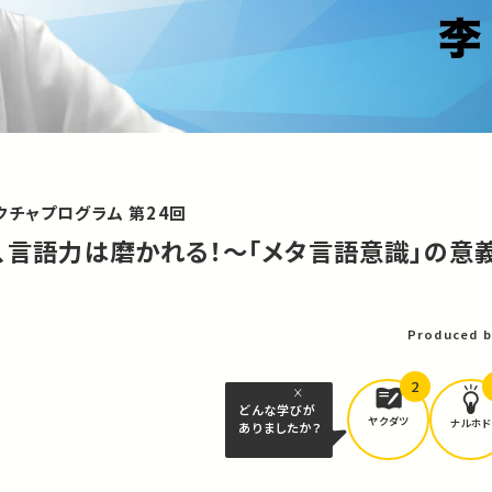
チャプログラム 第24回
ど、言語力は磨かれる！～「メタ言語意識」の意
Produced b
2
どんな学びが
ヤクダツ
ナルホド
ありましたか？