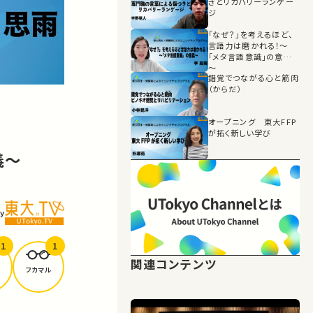
きとリカバリーランゲー
ジ
「なぜ？」を考えるほど、
言語力は磨かれる！～
「メタ言語意識」の意義
～
錯覚でつながる心と筋肉
（からだ）
オープニング 東大FFP
が拓く新しい学び
義～
y
1
1
関連コンテンツ
フカマル