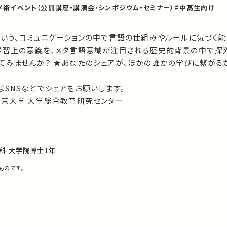
学術イベント（公開講座・講演会・シンポジウム・セミナー）
#中高生向け
という、コミュニケーションの中で言語の仕組みやルールに気づく
学習上の意義を、メタ言語意識が注目される歴史的背景の中で探究
てみませんか？ ★あなたのシェアが、ほかの誰かの学びに繋がる
SNSなどでシェアをお願いします。
東京大学 大学総合教育研究センター
科 大学院博士1年
ものです。