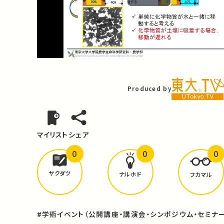
Play
Video
Produced by
マイリスト
シェア
0
0
0
どんな学びが
ありましたか？
ヤクダツ
ナルホド
フカマル
#学術イベント（公開講座・講演会・シンポジウム・セミナー