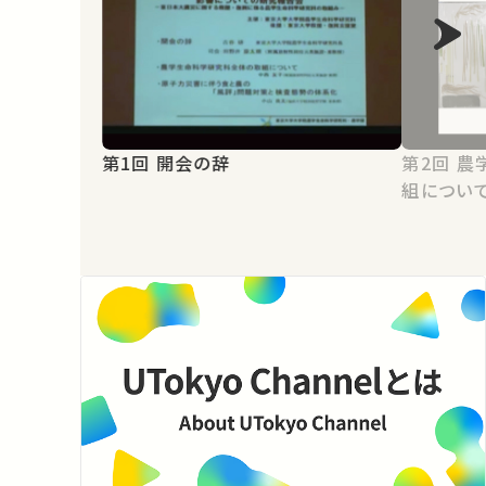
第1回 開会の辞
第2回 農学生命科学研究科全体の取
組につい