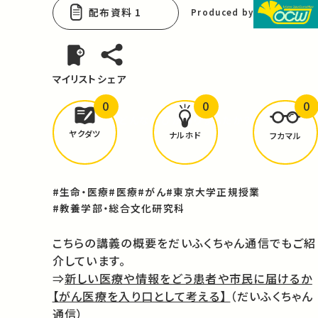
配布資料 1
Produced by
マイリスト
シェア
0
0
0
どんな学びが
ありましたか？
ヤクダツ
ナルホド
フカマル
#生命・医療
#医療
#がん
#東京大学正規授業
#教養学部・総合文化研究科
こちらの講義の概要をだいふくちゃん通信でもご紹
介しています。
⇒
新しい医療や情報をどう患者や市民に届けるか
【がん医療を入り口として考える】
（だいふくちゃん
通信）