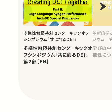
多様性包摂共創センターキックオフ
革新的学
シンポジウム「共に創るDEI」
ジウム 第
多様性包摂共創センターキックオ
学びの中
フシンポジウム「共に創るDEI」
様性につ
第２部［EN］