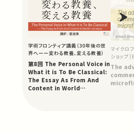
学術フロンティア講義（30年後の世
マイクロフ
界へーー変わる教養、変える教養）
ショップ［E
第8回 The Personal Voice in
The ad
What it is To Be Classical:
commer
The Essay As From And
microfl
Content in World
Literature