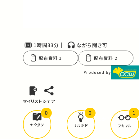
Video
1時間33分
ながら聞き可
配布資料 1
配布資料 2
Produced by
マイリスト
シェア
0
0
1
どんな学びが
ありましたか？
ヤクダツ
ナルホド
フカマル