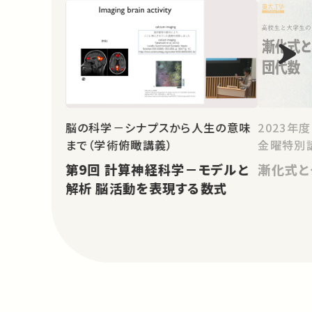
脳の科学－シナプスから人生の意味
2023年
まで（学術俯瞰講義）
金曜特別
第9回 計算神経科学－モデルと
漸化式と
解析 脳活動を表現する数式