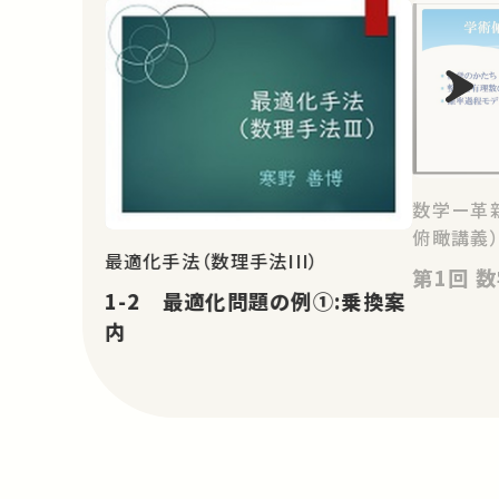
数学ー革
俯瞰講義
最適化手法（数理手法III）
第
1-2 最適化問題の例①:乗換案
内