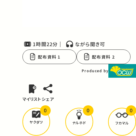
Video
1時間22分
ながら聞き可
配布資料 1
配布資料 2
Produced by
マイリスト
シェア
0
0
0
どんな学びが
ありましたか？
ヤクダツ
ナルホド
フカマル