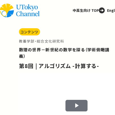
中高生向け TOP
Engl
コンテンツ
教養学部・総合文化研究科
数理の世界－新世紀の数学を探る（学術俯瞰講
義）
第8回 | アルゴリズム -計算する-
Play