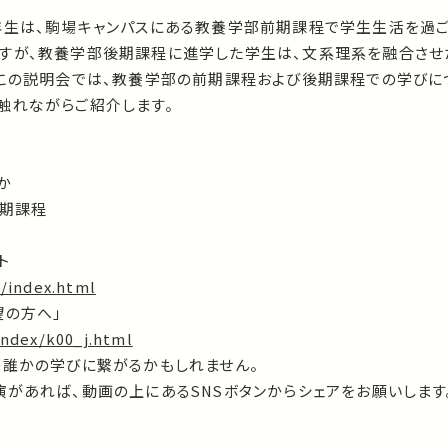
年生は、駒場キャンパスにある教養学部前期課程で学生生活を過ご
すが、教養学部後期課程に進学した学生は、文系理系を融合させ
。この説明会では、教養学部の前期課程および後期課程での学びに
触れながらご紹介します。
か
後期課程
ト
p/index.html
望の方へ」
index/k00_j.html
の誰かの学びに繋がるかもしれません。
があれば、動画の上にあるSNSボタンからシェアをお願いします