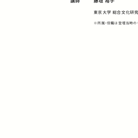
講師
藤垣 裕子
東京大学 総合文化研
※所属・役職は登壇当時の