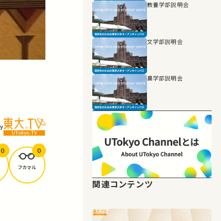
教養学部説明会
文学部説明会
農学部説明会
y
0
0
フカマル
関連コンテンツ