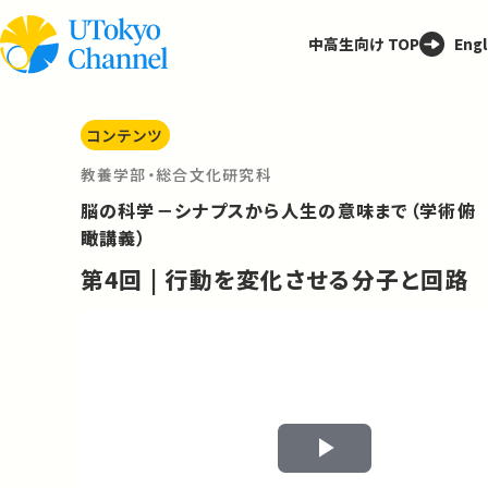
中高生向け TOP
Engl
コンテンツ
教養学部・総合文化研究科
脳の科学－シナプスから人生の意味まで（学術俯
瞰講義）
第4回 | 行動を変化させる分子と回路
Play