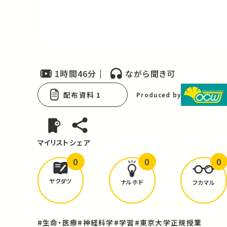
Video
1時間46分
ながら聞き可
配布資料 1
Produced by
マイリスト
シェア
0
0
0
どんな学びが
ありましたか？
ヤクダツ
ナルホド
フカマル
#生命・医療
#神経科学
#学習
#東京大学正規授業