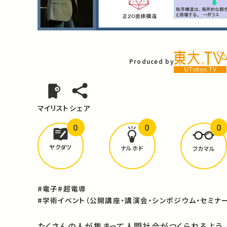
Video
Produced by
マイリスト
シェア
0
0
0
どんな学びが
ありましたか？
ヤクダツ
ナルホド
フカマル
#電子
#超電導
#学術イベント（公開講座・講演会・シンポジウム・セミナー
たくさんの人が集まって人間社会がつくられるよう