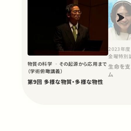
2023年
金曜特別
物質の科学 ‐その起源から応用まで
生命を支
（学術俯瞰講義）
ム
第9回 多様な物質・多様な物性