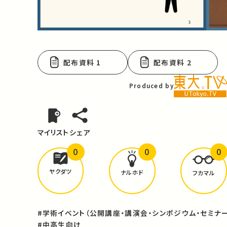
Video
配布資料 1
配布資料 2
Produced by
マイリスト
シェア
0
0
0
どんな学びが
ありましたか？
ヤクダツ
ナルホド
フカマル
#学術イベント（公開講座・講演会・シンポジウム・セミナー
#中高生向け