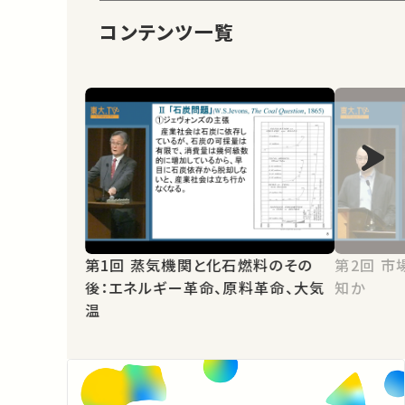
コンテンツ一覧
第1回 蒸気機関と化石燃料のその
第2回 市場の空気：群集行動か集合
後：エネルギー革命、原料革命、大気
知か
温