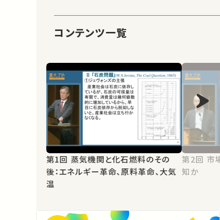
コンテンツ一覧
第1回 蒸気機関と化石燃料のその
第2回 市場の空気：群集行動か集合
後：エネルギー革命、原料革命、大気
知か
温