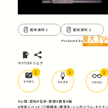
Video
配布資料 1
配布資料 2
Produced by
マイリスト
シェア
1
1
1
どんな学びが
ありましたか？
ヤクダツ
ナルホド
フカマル
#心理・認知
#生命・医療
#錯覚
#脳
#学術イベント（公開講座・講演会・シンポジウム・セミナー