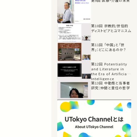
第9回 医療・介護の未来
第10回 宗教的/世俗的
ディストピアとユマニスム
第11回 「中国」と「世
界」：どこにあるのか？
第12回 Potentiality
and Literature in
the Era of Artificial
Intelligence
第13回 中動態と当事者
研究：仲間と責任の哲学