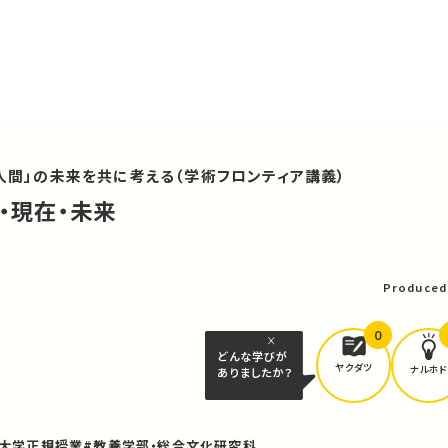
「人間」の未来を共に考える（学術フロンティア講義）
去・現在・未来
可
Produced
0
どんな学びが
ヤクダツ
ナルホド
ありましたか？
京大学正規授業
#教養学部・総合文化研究科