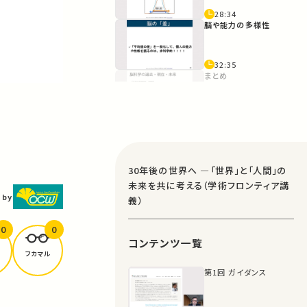
28:34
脳や能力の多様性
32:35
まとめ
41:49
石井先生からの質問
45:54
30年後の世界へ ―「世界」と「人間」の
質疑応答
未来を共に考える（学術フロンティア講
 by
義）
1:03:07
0
0
コンテンツ一覧
フカマル
第1回 ガイダンス