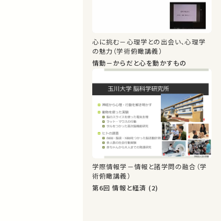
心に挑む－心理学との出会い、心理学
の魅力（学術俯瞰講義）
情動－からだと心を動かすもの
学際情報学－情報と諸学問の融合（学
術俯瞰講義）
第6回 情報と経済 (2)