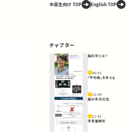
中高生向け TOP
English TOP
チャプター
脳科学とは？
00:05
「平均値」を考える
13:09
脳の多次元性
21:42
多変量解析