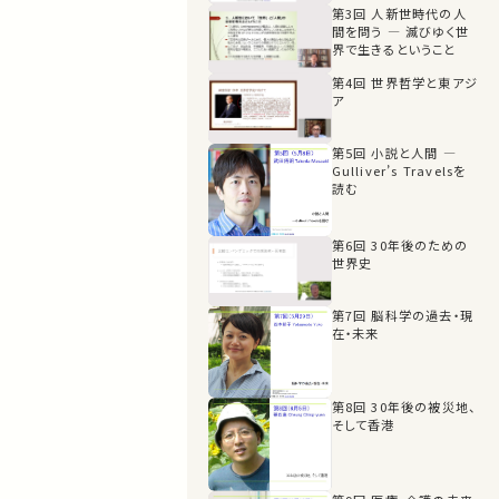
第3回 人新世時代の人
間を問う ― 滅びゆく世
界で生きるということ
第4回 世界哲学と東アジ
ア
第5回 小説と人間 ―
Gulliver’s Travelsを
読む
第6回 30年後のための
世界史
第7回 脳科学の過去・現
在・未来
第8回 30年後の被災地、
そして香港