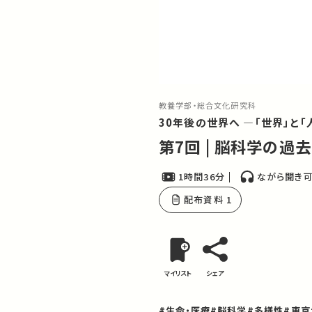
教養学部・総合文化研究科
30年後の世界へ ―「世界」と
第7回 | 脳科学の過
1時間36分
ながら聞き
配布資料 1
マイリスト
シェア
#生命・医療
#脳科学
#多様性
#東