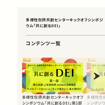
多様性包摂共創センターキックオフシンポジ
ウム「共に創るDEI」
コンテンツ一覧
多様性包摂共創センターキックオフ
多様性包
シンポジウム「共に創るDEI」第1部
シンポジウ