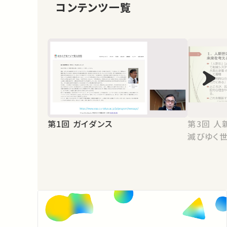
コンテンツ一覧
第1回 ガイダンス
第3回 人新世時代の人間を問う ―
滅びゆく