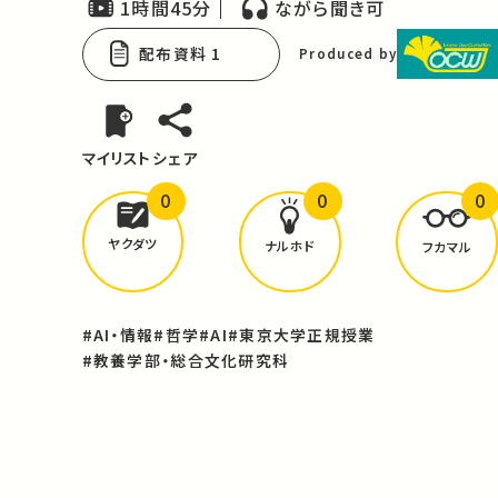
1時間45分
ながら聞き可
配布資料 1
Produced by
マイリスト
シェア
0
0
0
どんな学びが
ありましたか？
ヤクダツ
ナルホド
フカマル
#AI・情報
#哲学
#AI
#東京大学正規授業
#教養学部・総合文化研究科