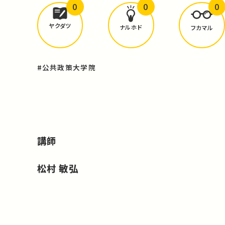
0
0
0
どんな学びが
ありましたか？
ヤクダツ
ナルホド
フカマル
#公共政策大学院
講師
松村 敏弘