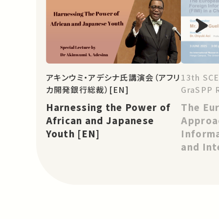
アキンウミ・アデシナ氏講演会（アフリ
13th SCE
カ開発銀行総裁）[EN]
GraSPP 
Harnessing the Power of
The Eu
African and Japanese
Approa
Youth [EN]
Inform
and Int
a Chang
Landsc