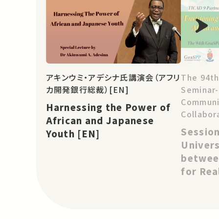
The 94th
アキンウミ・アデシナ氏講演会（アフリ
Seminar
カ開発銀行総裁）[EN]
Communit
Harnessing the Power of
Collabor
African and Japanese
and Asia
Session
Youth [EN]
Change: 
Univers
Project
betwee
for Rea
Change