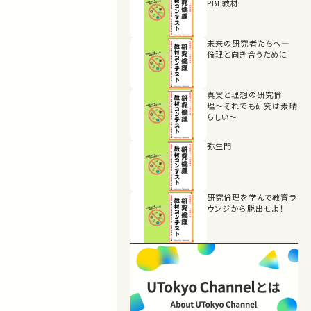
PBL教材
未来の研究者たちへ―
倫理と向き合うために
真実と理想の研究倫
理〜それでも研究は素晴
らしい〜
弥生門
研究倫理を学んで教育ラ
ウンジから脱出せよ！