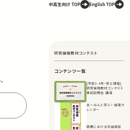
中高生向け TOP
English TOP
研究倫理教材コンテスト
コンテンツ一覧
。
[学部3-4年・修士課程]
研究倫理教材コンテスト
事前説明会 講演
あーみんと学ぶ ! 倫理カ
レンダー
医療における利益相反