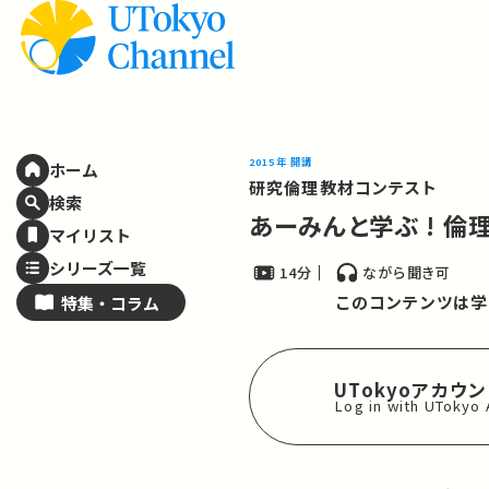
2015年 開講
ホーム
研究倫理教材コンテスト
検索
あーみんと学ぶ ! 倫
マイリスト
シリーズ一覧
14分
ながら聞き可
このコンテンツは学
特集・
コラム
UTokyoアカウ
Log in with UTokyo