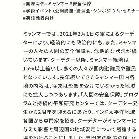
#国際関係
#ミャンマー
#安全保障
#学術イベント（公開講座・講演会・シンポジウム・セミナー
#英語話者向け
ミャンマーでは、2021年2月1日の軍によるクーデ
ターにより、経済的にも政治的にも、また、ミャンマ
ーの人々の人間の安全保障も、危機的な状況が続
いています。クーデター以降、ミャンマー経済は
15％以上縮小し、多くの人々が国内避難民や難民
となっています。長年続いてきたミャンマー国内各
地の内戦は、従来は影響を受けていなかった地域
にも拡大しつつあリます。「人間の安全保障」プログ
ラムと持続的平和研究センターでは、クーデター発
生から2周年を迎えるにあたり、インド太平洋地域
各国から専門家を招き、クーデターがミャンマーに
与えた影響と周辺国の地域安定について議論する
場を設けることにしました。専門家の発表の後、パ