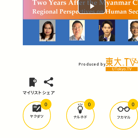
Play
Video
Produced by
マイリスト
シェア
0
0
0
どんな学びが
ありましたか？
ヤクダツ
ナルホド
フカマル