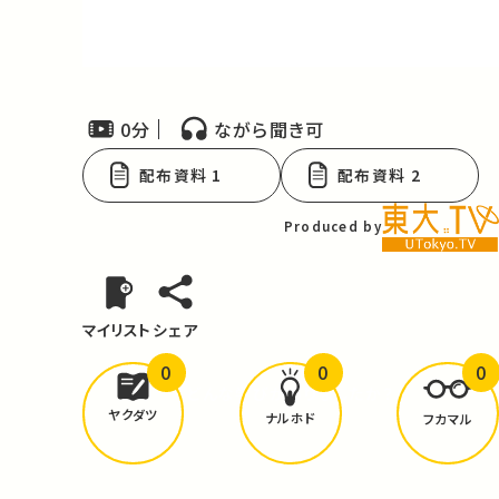
Video
0分
ながら聞き可
配布資料 1
配布資料 2
Produced by
マイリスト
シェア
0
0
0
どんな学びが
ありましたか？
ヤクダツ
ナルホド
フカマル