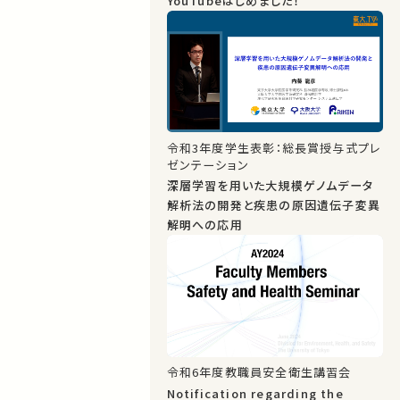
YouTubeはじめました！
令和3年度学生表彰：総長賞授与式プレ
ゼンテーション
深層学習を用いた大規模ゲノムデータ
解析法の開発と疾患の原因遺伝子変異
解明への応用
令和6年度教職員安全衛生講習会
Notification regarding the