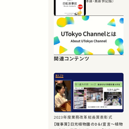
本語・英語併記版）
関連コンテンツ
2023年度業務改革総長賞表彰式
【理事賞】日光植物園のD＆I宣言～植物