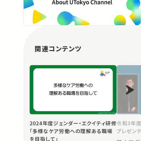
関連コンテンツ
2024年度ジェンダー・エクイティ研修
令和3年
「多様なケア労働への理解ある職場
プレゼン
を目指して」