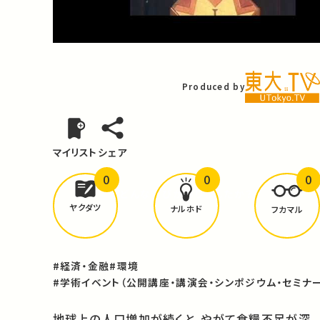
Video
Produced by
マイリスト
シェア
0
0
0
どんな学びが
ありましたか？
ヤクダツ
ナルホド
フカマル
#経済・金融
#環境
#学術イベント（公開講座・講演会・シンポジウム・セミナー
地球上の人口増加が続くと、やがて食糧不足が深