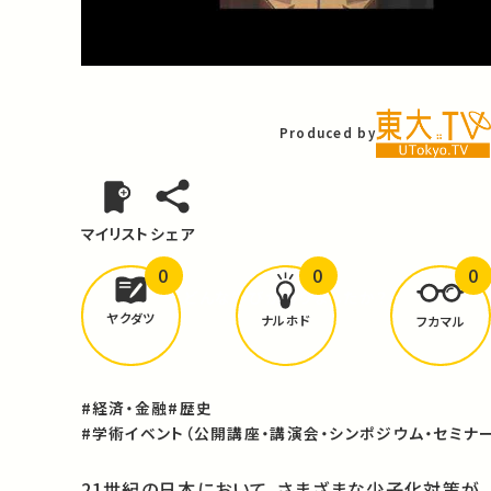
Video
Produced by
マイリスト
シェア
0
0
0
どんな学びが
ありましたか？
ヤクダツ
ナルホド
フカマル
#経済・金融
#歴史
#学術イベント（公開講座・講演会・シンポジウム・セミナー
21世紀の日本において、さまざまな少子化対策が