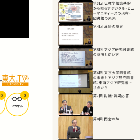
第3回 仏教学知識基盤
から照らすデジタル・ヒュ
ーマニティーズの現在と
図書館の未来
第4回 漢籍の境界
第5回 アジア研究図書館
の意味と使い方
第6回 東京大学図書館
の未来とアジア研究図書
y
館：東南アジア研究者の
視点から
0
0
第7回 討議・質疑応答
フカマル
第8回 閉会の辞