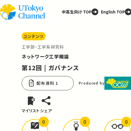
中高生向け TOP
English TOP
コンテンツ
工学部・工学系研究科
ネットワーク工学概論
第12回 | ガバナンス
配布資料 1
Produced by
マイリスト
シェア
0
0
0
どんな学びが
ありましたか？