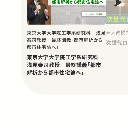
東大教授た
東京大学大学院工学系研究科 浅見
泰司教授 最終講義「都市解析から
次世代ロ
都市住宅論へ」
東京大学大学院工学系研究科
浅見泰司教授 最終講義「都市
解析から都市住宅論へ」