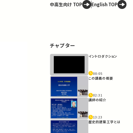
中高生向け TOP
English TOP
チャプター
イントロダクション
00:05
この講義の概要
02:31
講師の紹介
13:23
歴史的建築工学とは