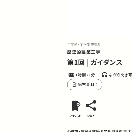
工学部・工学系研究科
歴史的建築工学
第1回 | ガイダンス
1時間21分
ながら聞き
配布資料 1
マイリスト
シェア
#都市・建築
#建築
#文化財
#東京