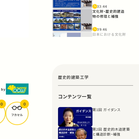
33:44
文化財・歴史的建造
物の修理と補強
39:46
日本における文化財
関連法
50:11
旧東京音楽学校奏楽
堂の事例
54:02
歴史的建築工学
まとめ
 by
コンテンツ一覧
1:25:31
0
0
第1回 ガイダンス
フカマル
第2回 歴史的木造建築
と構造診断・補強