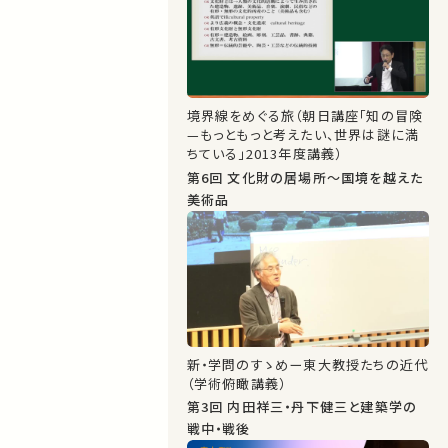
境界線をめぐる旅（朝日講座「知の冒険
—もっともっと考えたい、世界は謎に満
ちている」2013年度講義）
第6回 文化財の居場所～国境を越えた
美術品
新・学問のすゝめー東大教授たちの近代
（学術俯瞰講義）
第3回 内田祥三・丹下健三と建築学の
戦中・戦後