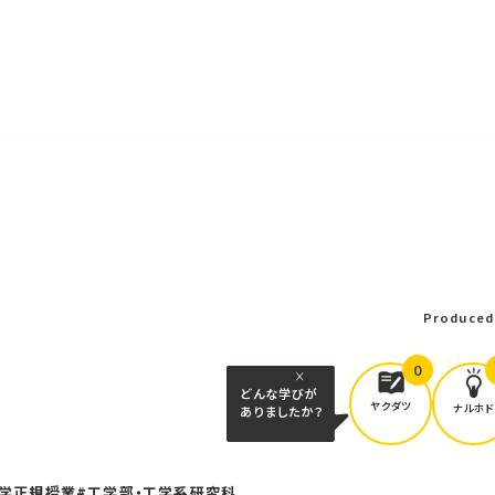
可
Produced
0
どんな学びが
ヤクダツ
ナルホド
ありましたか？
大学正規授業
#工学部・工学系研究科